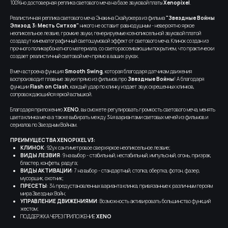
100%но достоверная реплика светового меча на базе звуковой платы
Xenopixel
.
Реалистичная реплика светового меча Энакина Скайуокера из фильма
"Звездные Войны
Эпизод 3: Месть Ситхов"
никого не оставит равнодушным - невероятно яркое
неопиксельное лезвие, громкие звуки, генерируемые ксенопиксельной звуковой платой
создадут кинематографичный светошумовой эффект от светового меча. Клинок создан из
прочного поликарбонатного материала, со светорассеивающим покрытием, что практически
создает реалистичный световой меч прямо в ваших руках.
В меч встроена функция
Smooth Swing
, которая благодаря датчикам движения
воспроизводит плавные звуки прямо из фильмов про
Звездные Войны
! А благодаря
функции
Flash on Clash
, каждый удар по клинку издает звук скрещенных клинков,
сопровождающийся яркой вспышкой.
Благодаря приложению
XENO
, вы сможете регулировать громкость светового меча, менять
цвета клинка меча а также выбирать между 34я вариантами световых мечей из фильмов и
сериалов по Звездным Войнам.
ПРЕИМУЩЕСТВА XENOPIXEL V3:
КЛИНОК
: 92ух сантиметровое сверхяркое неопиксельное лезвие;
ВИДЫ ЛЕЗВИЯ
: 9 на выбор - стабильный, нестабильный, импульсный, огонь, призрак,
бластер, конфеты, радуга;
ВИДЫ АКТИВАЦИИ
: 7 на выбор - стандартный, стопка, обертка, фотон, фазер,
мусорщик, охотник;
ПРЕСЕТЫ
: 34 предустановленных варианта клинка, привязанные к различным героям
мира Звездных Войн;
УПРАВЛЕНИЕ ДВИЖЕНИЯМИ
: Возможность активировать большинство функций
жестом;
ПОДДЕРЖКА ЧЕРЕЗ ПРИЛОЖЕНИЕ
XENO