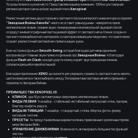
Тогда вы попали в нужное место. Представляем вашему вниманию: 100%но достоверная
реплика светового меча на базе звуковой платы
Xenopixel
.
Реалистичная реплика двухстороннего светового посоха имперского инквизитора из сериала
"Звездные Войны Кеноби"
никого не оставит равнодушным - невероятно яркое
неопиксельное лезвие, громкие звуки, генерируемые ксенопиксельной звуковой платой
создадут кинематографичный светошумовой эффект от светового меча. Клинок создан из
прочного поликарбонатного материала, со светорассеивающим покрытием, что практически
создает реалистичный световой меч прямо в ваших руках.
В меч встроена функция
Smooth Swing
, которая благодаря датчикам движения
воспроизводит плавные звуки прямо из фильмов про
Звездные Войны
! А благодаря
функции
Flash on Clash
, каждый удар по клинку издает звук скрещенных клинков,
сопровождающийся яркой вспышкой.
Благодаря приложению
XENO
, вы сможете регулировать громкость светового меча, менять
цвета клинка меча а также выбирать между 34я вариантами световых мечей из фильмов и
сериалов по Звездным Войнам.
ПРЕИМУЩЕСТВА XENOPIXEL V3:
КЛИНОК
: два 92ух сантиметровых сверхярких неопиксельных лезвия;
ВИДЫ ЛЕЗВИЯ
: 9 на выбор - стабильный, нестабильный, импульсный, огонь, призрак,
бластер, конфеты, радуга;
ВИДЫ АКТИВАЦИИ
: 7 на выбор - стандартный, стопка, обертка, фотон, фазер,
мусорщик, охотник;
ПРЕСЕТЫ
: 34 предустановленных варианта клинка, привязанные к различным героям
мира Звездных Войн;
УПРАВЛЕНИЕ ДВИЖЕНИЯМИ
: Возможность активировать большинство функций
жестом;