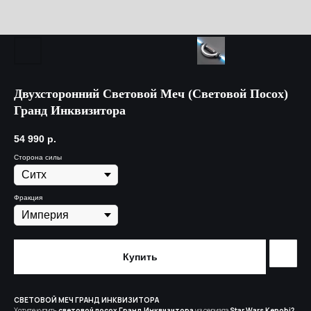
Двухсторонний Световой Меч (Световой Посох)
Гранд Инквизитора
54 990
р.
Сторона силы
Фракция
Купить
СВЕТОВОЙ МЕЧ ГРАНД ИНКВИЗИТОРА
Хотите купить
световой посох Гранд Инквизитора
из сериала
Star Wars Kenobi?